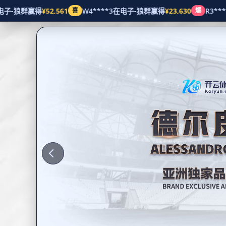
Search for:
了解球速体育
产品展示
体育中心
服务宗旨
接洽球速体育官方
聚焦7m体育打造全球体育赛事资讯与数
产品展示
2026-02-24 23:28:39
222
随着体育产业的快速发展，数字化转型成为了行业的一大趋势
7m体育如何通过数据分析、精准资讯、互动体验等创新手段
创新、用户体验的提升、以及全球化战略的布局。通过这四个