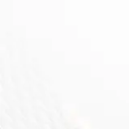
为了更好地融入全球市场，7m体育还注重国际化团队的建设，
球体育迷首选的赛事信息和数据分析平台。
总结：
7m体育通过其先进的数据分析技术、创新的赛事资讯服务、
新，还通过个性化的推荐和深度的数据分析满足用户的多样化
展望未来，7m体育将继续致力于技术创新和服务优化，不断提
置，成为全球体育迷不可或缺的数字化平台。
以新葡京为中心串联澳门历史娱乐美食地标全景之旅深度探索城市魅力
聚焦德甲最新完整赛程全览与关键对决前瞻解析赛季走势深度观察