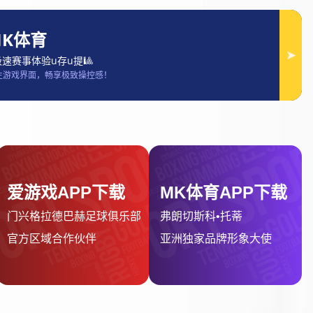
关键数据。这种创新服务不仅提升了用户体验，还帮助体育赛
力于为用户提供便捷、流畅且高效的体验。
和操作流畅度都得到了高度优化，确保用户可以在任何设备上都
。通过社区化的运作方式，平台增强了用户的粘性，使得7m体
事资讯和数据分析服务。平台的国际化布局体现在多个方面：
根据不同国家和地区的用户需求，定制化地提供符合本地化需