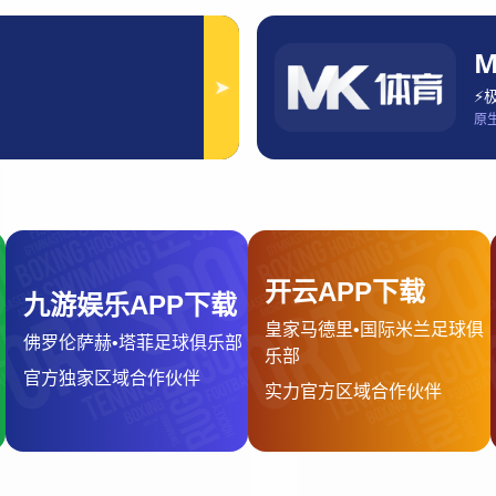
的呈现，通过图表、热力图等方式让用户更加直观地理解赛事中的
7m体育深知这一点，因此在平台设计和功能设置上不断创新，致
获取赛事信息。无论是通过移动端还是PC端，平台的响应速度
能，用户可以在平台上与其他体育迷互动，讨论赛事，分享观点
空间。
还积极拓展国际业务，力求通过全球化战略为用户提供更广泛的赛
体育赛事生态。
数据资源，为全球用户提供多样化的体育赛事内容。此外，平台还