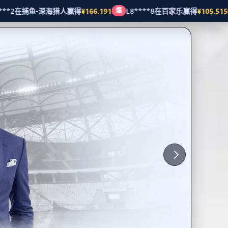
美食文化及地标性建筑成为旅游热门目的地。而新葡京，作为澳
通过新葡京这一中心，串联起澳门的历史底蕴、娱乐设施、美食