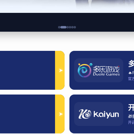
个重要贸易港口。随着时间的推移，澳门逐渐成为东西方文化的交
征之一，原为圣保禄教堂的一部分，现如今成为了澳门的地标性建
这座城市的悠久历史提供了极佳的场所。
和风俗中。每年的春节、中秋节等传统节庆活动，澳门都充满了
发达而成为全球瞩目的旅游圣地。新葡京作为澳门最具代表性的娱
运气。这里不仅提供经典的桌面游戏，还有最新的电子游戏机和
无与伦比的舒适体验。
威尼斯人、银河、永利等娱乐场所体验到更多元化的娱乐项目。