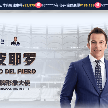
标全景之旅深度探索城市魅力
史和文化背景吸引着世界各地的游客，也凭借丰富的娱乐设施、
史、娱乐、餐饮与地标建筑的枢纽角色。在这篇文章中，我们将
力与多样性。