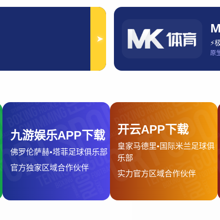
风味的独特魅力。从葡式蛋挞到澳门风味的烧鹅，再到极具地道
统的葡国风味，还是现代的国际化菜肴，都能够满足不同游客的
可错过的体验。澳门的夜市摊位上，琳琅满目的小吃让人眼花缭
挞到猪扒包，每一道菜肴都带着浓浓的澳门地方特色。
。以新葡京为中心，游客可以轻松前往多个世界著名的地标，感
。游客可以登上塔顶，俯瞰整个澳门的美丽景色。澳门塔的空中步
情建筑和奢华的购物体验成为游客必游之地。