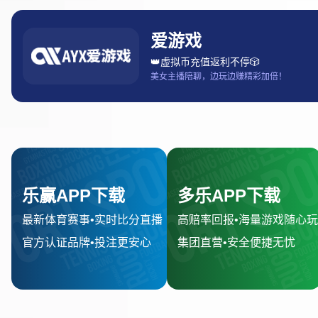
尽的乐园，提供了各种满足不同需求的娱乐形式。
3、澳门美食之旅
作为一个拥有多元文化的城市，澳门的美食也展现了融合中西
围区域的餐饮选择丰富多样，是美食爱好者的天堂。
在新葡京内，游客可以品尝到来自世界各地的美食，不论是传
吃店，街头巷尾飘散着诱人的香味，令人垂涎欲滴。
澳门的美食之旅不仅仅局限于餐厅，街头的夜市也是另一种不
美味。此外，澳门的茶餐厅也是体验地道美食的好地方，从蛋
4、澳门地标建筑与景点
澳门的地标建筑不仅是城市的象征，也是吸引游客的重要景点
例如，位于新葡京附近的“澳门塔”是澳门的标志性建筑之一
围的“威尼斯人”度假村，则以其水上人力船、独特的意大利风