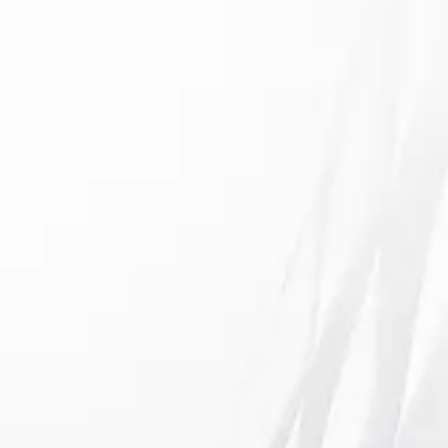
体验到澳门的另一面。澳门的多样地标，展示了这座城市独特的
致享受，都能让人充分领略到这座城市的独特魅力。每一处历史
心枢纽，为游客提供了完美的起点，使他们能够更深入地体验澳