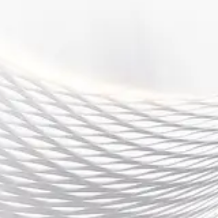
登录入口、网页版、在线网址、娱乐、手机版app下载,将秉承以服务