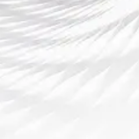
导航
了解球速体育
产品展示
体育中心
服务宗旨
接洽球速体育官方
网站地图
xml
txt
html
接洽球速体育官方
taboo@hotmail.com
莆田市院鉴岭355号.