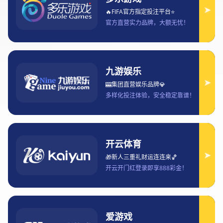
观看方式及其他相关信息，读者可以全面了解今晚意甲联赛的
直播情况，确保不错过任何精彩时刻。我们将从四个方面进行
详细分析：第一，意甲赛事的直播平台；第二，今晚的具体赛
事时间及安排；第三，直播观看方式及渠道；第四，意甲联赛
的全球转播情况。通过这些内容的分析，本文旨在为广大球迷
提供一个全面、准确的赛事直播信息。接下来将详细探讨这些
问题。
1、意甲赛事的直播平台
对于今晚的意甲联赛，首先要了解的是其直播平台的选择。当
前，意甲的赛事大多通过电视和在线平台进行转播。国内的观
众可以通过多个平台观看这些比赛，包括卫视、网络视频平台
及付费频道等。意甲联赛的转播权常常由各大电视台与网络平
台之间的竞标来决定，这也影响了每个赛季比赛的转播安排。
在中国，主要的转播平台包括腾讯体育、优酷、CCTV体育频
道等。腾讯体育近年来通过网络平台对意甲进行全方位转播，
涵盖了大部分比赛。优酷作为其主要竞争者，也会在某些重要
赛事中提供高清直播。这些平台通常会根据实际的转播协议，