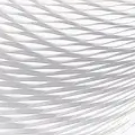
在意大利本土，甚至在世界各大洲都拥有广泛的观众群体。无
论你身处何地，今晚的意甲赛事都将在不同平台上准时进行直
播，带给你无与伦比的观赛体验。
如何购买DOTA2赛事门票并获得最佳观赛体验的完整指南
如何购买KPL赛事门票并获取最佳观赛体验的完整指南
welcome-球速体育是国际体育娱乐平台,官网入口、平台、登
录入口、网页版、在线网址、娱乐、手机版app下载,将秉承以
服务为唯一的宗旨,安全有保障,让您玩得安全,放心游戏。
点阅我们的邮箱
*我们不会分享您的个人信息