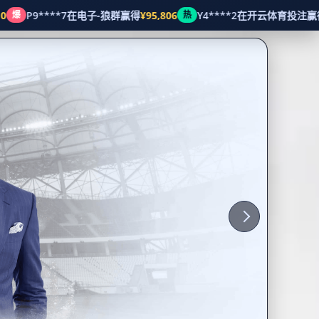
重要代表，通过融合虚拟现实、人工智能、实时交互以及多维感
展开分析，从智能技术赋能、互动场景创新、用户体验升级以及
连接，而是向人与数字空间高度融合的方向迈进。DG真人所展
工智能、虚拟现实等技术持续成熟，沉浸式娱乐将迎来更加广