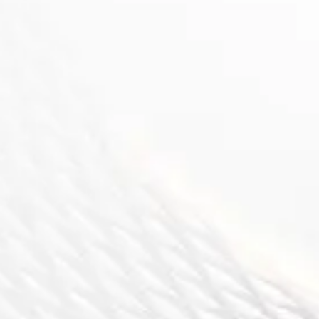
4、未来趋势融合发展
随着科技创新不断加速，沉浸式娱乐正在进入新的发展阶段。
加开放和多元的发展格局。
未来，人工智能、云计算、5G通信以及空间计算等技术将进
用户轻松接触。
球速体育平台登录入口
数字娱乐产业也将呈现跨领域融合趋势。影视制作、电子竞技
产业连接的重要桥梁。
与此同时，未来数字互动发展也需要关注安全、隐私以及内容
题。只有技术创新与责任建设同步推进，沉浸式娱乐才能实现
总结：DG真人引领沉浸式娱乐新体验的发展过程，展现了数
传统模式限制，形成更加丰富、更具参与感的新型数字生态。
展望未来，随着科技持续突破，DG真人所探索的发展方向将
个性化的体验中感受到数字创新带来的无限可能。沉浸式娱乐