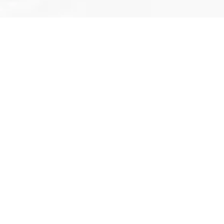
登录入口、网页版、在线网址、娱乐、手机版app下载,将秉承以服务