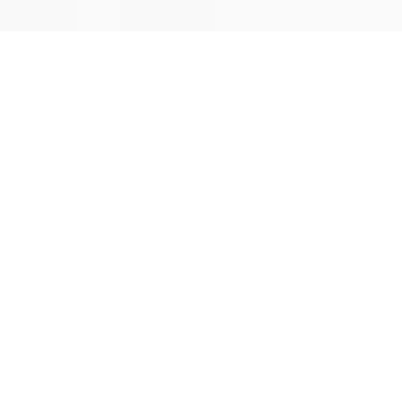
为唯一的宗旨,安全有保障,让您玩得安全,放心游戏。