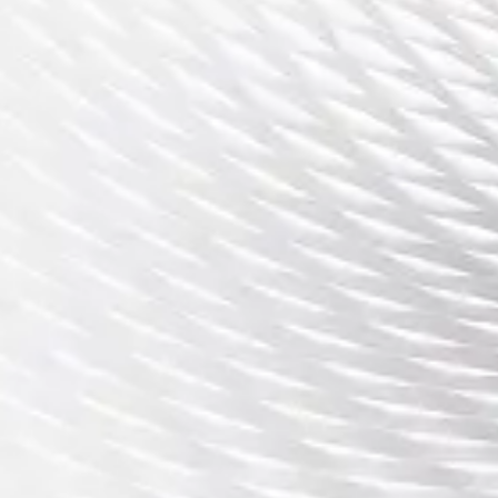
迈博体育引领数字化赛事体验全面升级打造全民参与互动体育新生态平台