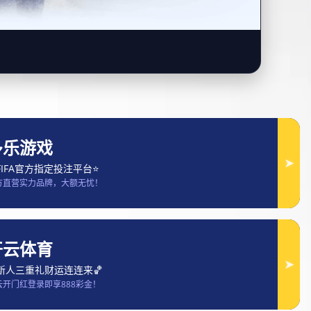
能化的互动方式。传统娱乐模式通常以内容输出为核心，用户更
，娱乐系统能够不断调整内容呈现方式，使每一次体验更加符合
能够进入由数字技术构建的空间，与虚拟角色、场景以及互动元
向，将进一步推动人与数字内容之间建立更加自然的交流关系，
强调打造开放、多元、可参与的数字环境，让用户能够在不同场