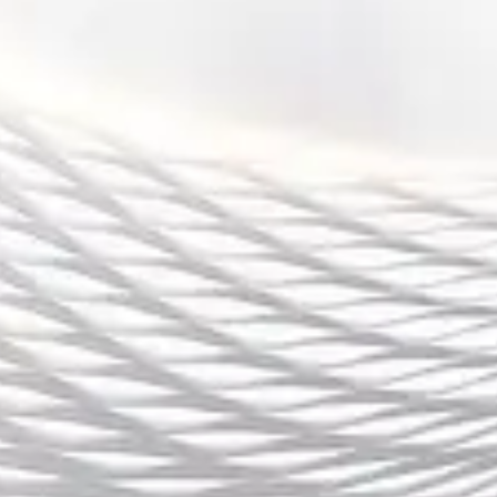
球队"]则在落后后迅速调整策略，通过增加前场压迫与边路
突击重新获得比赛主动权，并在一次混战中制造极具威胁的射
门机会。
比赛尾声阶段的对抗尤为激烈，双方在体能下降的情况下依旧
保持高强度拼抢，多次出现关键抢断与反击未果的情形，使比
赛悬念持续到最后时刻。
总结：
整体来看，这场伊朗对尤文图斯的比赛不仅是一场技术与力量
的对抗，更是战术理念的直接碰撞。尤文图斯凭借成熟的体系
与控场能力在大部分时间占据主动，而伊朗队则依靠纪律性与
反击速度不断制造威胁，使比赛始终保持紧张节奏。
从集锦角度回顾，全场最精彩的部分集中在攻防转换的瞬间与
关键门前处理之中。这种高水平对抗不仅展现了双方球队的技
战术特点，也为观众提供了一场兼具观赏性与分析价值的经典
比赛画面。