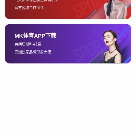
球队"]的中卫组合在高空球争夺中表现稳健，多次化解尤文
图斯的传中威胁，尤其是在定位球防守中展现出极高的专注度
与协同能力。