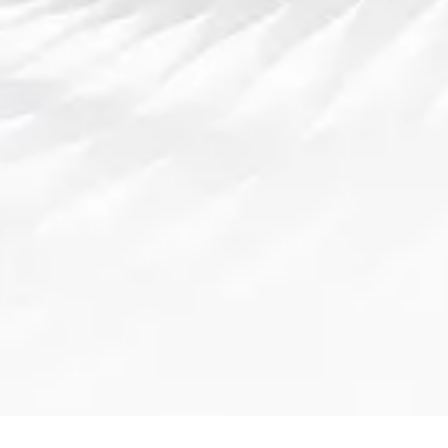
哥伦比亚欧洲杯足球推荐分析前瞻与胜负走势深度解读赛前预测策略与热点解析