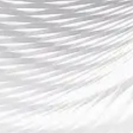
以亚洲杯明日冠军赔率为焦点分析各队争冠前景与市场变化趋势观察解读