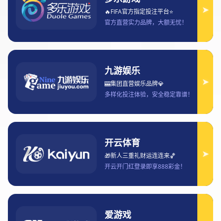
到战术结构，再到关键进球与攻防对抗细节进行全景式拆解。
文章以entity["sports_team","Iran national football team","伊朗
国家足球队"]与entity["sports_team","Juventus","尤文图
斯"]的对抗为核心背景，重点还原双方在不同阶段的战术博
弈、攻防节奏变化以及关键球员的发挥。整场比赛呈现出高强
度对抗与策略拉扯并存的特点：伊朗队依靠坚韧防守与快速反
击制造威胁，而尤文图斯则凭借控球组织与阵地推进逐步掌控
节奏。比赛中多次出现攻守转换的经典瞬间，既有门前高效终
结，也有防线极限解围，整体呈现出典型的欧洲俱乐部与亚洲
劲旅之间的风格碰撞，极具观赏性与战术研究价值。
战术体系解析
本场比赛从开局阶段就展现出明显的战术分层结构。尤文图斯
依旧延续其传统的三中场控制体系，通过中路短传渗透与边路
拉开空间来主导节奏，而伊朗队则采取紧凑的4-1-4-1防守站
位，重点压缩中路空间，限制对手核心组织区域的出球线路。
entity["sports_team","Iran national football team","伊朗国家足
球队"]在防守端的策略非常明确，即通过高密度站位迫使尤