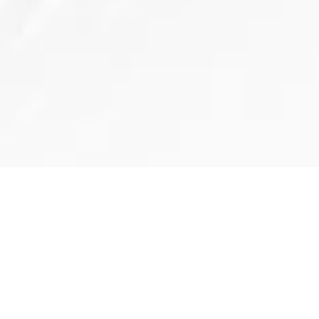
为唯一的宗旨,安全有保障,让您玩得安全,放心游戏。