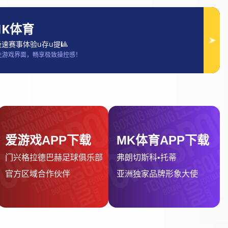
不仅扩大了训练覆盖面，也促进了竞技文化在基层的普及与深
比赛意识，使其能够更好适应国际赛事的高强度竞争环境。
效率与运动表现。这一转型使传统经验型训练模式逐渐向数据驱
从而最大限度发挥个体潜能，减少无效训练与运动损伤。
够更快恢复状态，从而保持长期竞技稳定性。