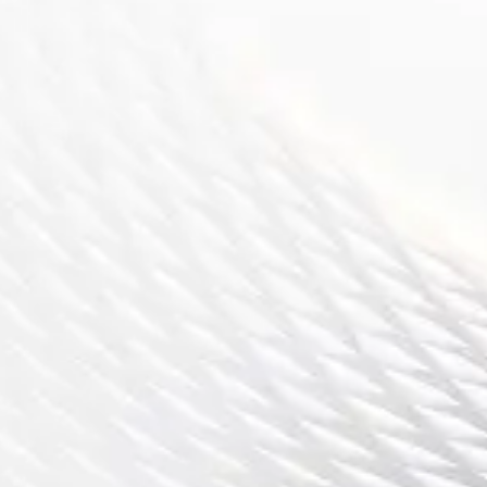
此外，人工智能技术开始参与训练计划制定与对手分析，使训
总结：
综上所述，台湾体育在竞技实力提升与国际赛事表现方面正呈
晰且系统化。这种变化不仅提升了运动员个体能力，也增强了
未来，随着科技应用的进一步深化以及国际交流的持续扩大，
为亚洲体育格局注入新的活力与可能性。