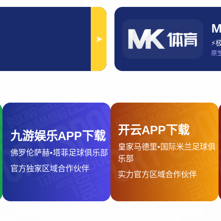
合作，通过多元化训练平台提升运动员实战经验。这种协同机制
局限于单一技术训练，而是强调运动员的抗压能力、团队协作与
化理念，通过运动生理学、营养学与运动医学的结合，提高训练
运动员的身体数据、技术特点与比赛表现制定差异化训练计划，
。通过引入专业康复设备与监测技术，运动员在高强度训练后能