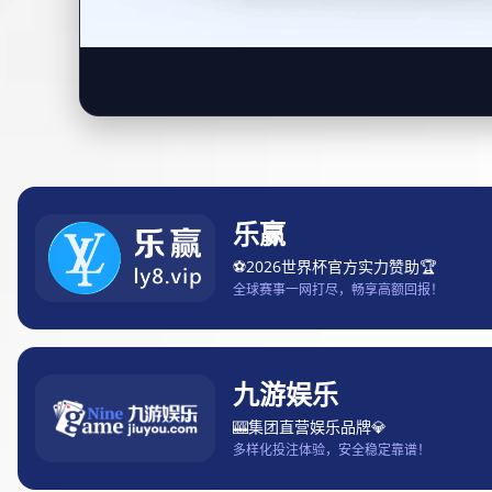
青训体系升级
台湾体育竞技实力的根基在于青少年训练体系的持续优化。近
这种模式不仅提升了选材效率，也为后续竞技成绩的稳定输出
在青训体系建设过程中，分级培养制度逐渐成为核心方向。从
人才流失严重的问题。