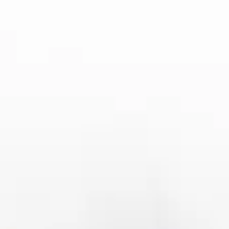
户决策的科学性，使每位用户都能获得针对性的建议。
4、用户体验与平台优化
金博体育注重用户体验，通过界面设计、功能布局和交互方式
提升整体使用感受。平台界面简洁直观，各类信息分类清晰，
用户能够快速找到所需内容。
平台还提供多终端支持，无论是PC端、移动端还是平板设
备，都能获得一致的使用体验。同时，实时更新和推送功能确
保用户不会错过任何重要赛事或玩法信息。
在安全与服务方面，金博体育采取多重保障措施，包括数据加
密、账户保护和客服支持，确保用户在获取资讯和参与玩法时
的安全性和可靠性。这种全方位的优化，使平台不仅便捷高
效，还能赢得用户长期信赖。
总结：
通过对金博体育最新赛事资讯解析、精彩玩法指南、数据分析