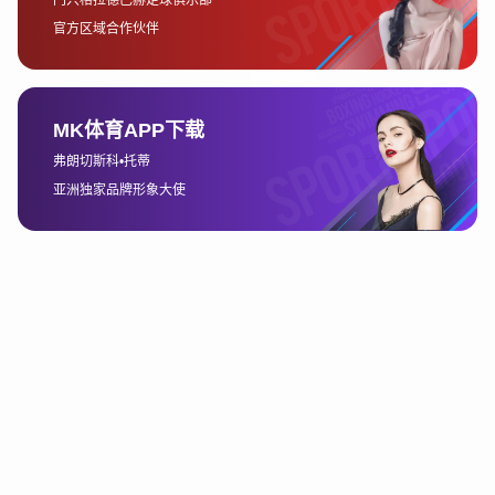
案。
不仅如此，金博体育还推出互动式玩法，例如实时竞猜和社区
挑战，使用户在获取信息的同时增加参与感和娱乐性。这种玩
法结合资讯解析和策略指导，使用户能够在娱乐与理性决策之
间找到平衡。
3、数据分析与策略指导
在数据分析方面，金博体育利用大数据技术，对比赛信息进行
深度挖掘和模型分析。平台通过历史数据、实时数据和统计模
型，帮助用户识别潜在趋势和机会。
策略指导是金博体育的核心优势之一。通过详细的玩法策略、
风险评估和资金管理建议，平台帮助用户在参与过程中降低风
险，同时提升获胜概率。尤其在复杂的多项赛事或联赛中，策
略指导显得尤为重要。
此外，平台还提供个性化分析工具，用户可以根据自己的兴趣
和历史行为，自定义数据分析方案。这种个性化功能增强了用