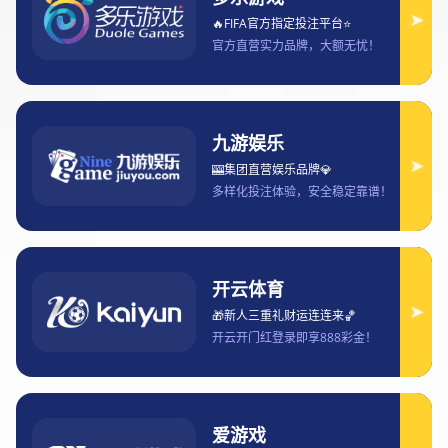
---
在现代体育娱乐领域，金博体育以其专业、全面的赛事资讯和
丰富多样的玩法指南，成为众多体育爱好者的重要选择。本文
将全面解析金博体育在赛事资讯传递、玩法创新、数据分析与
策略指导以及用户体验优化等方面的优势和特点。通过深入剖
析，我们不仅可以了解最新体育赛事的动态，还能够掌握丰富
的玩法技巧，提升观赛和参与的乐趣。无论是关注足球、篮
球、网球等传统热门赛事，还是探索电竞、赛车等新兴项目，
金博体育都提供了系统化、科学化的资讯和指南，帮助用户在
瞬息万变的体育世界中做出理性选择。本文将从四个方面展开
详细分析，为读者呈现一个清晰、全面的体育资讯和玩法指南
蓝图，让每位用户都能在金博体育的平台上享受到专业、便捷
和娱乐兼备的体验。
1、最新赛事资讯解析
金博体育提供的最新赛事资讯覆盖了全球主要体育项目，包括
足球、篮球、网球、电竞等。平台通过实时数据更新和权威信