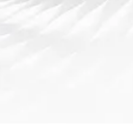
龙珠体育：引领潮流的全新竞技时代，融合科技与传统的未来体育发展趋势