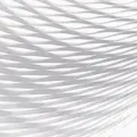
未来赛季的期待高度。
基于CSGO排行榜数据解析全球选手竞技实力趋势变化与对比研究
西甲APP安全吗全面解析下载安装与个人信息风险防护指南要点
welcome-球速体育是国际体育娱乐平台,官网入口、平台、登
录入口、网页版、在线网址、娱乐、手机版app下载,将秉承以
服务为唯一的宗旨,安全有保障,让您玩得安全,放心游戏。
点阅我们的邮箱