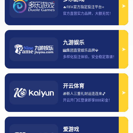
欧洲杯赛事的途径越来越多样化。在本文中，我们将从多个方
面探讨欧洲杯赛事直播在哪些平台可以观看以及最佳观看途径
推荐。文章将围绕四个主要方面展开：电视平台直播、网络平
台直播、付费平台与免费平台的比较以及全球观众观看欧洲杯
的途径。通过这些方面的阐述，读者可以获得关于欧洲杯赛事
观看的全方位信息，帮助球迷选择最合适的观看方式，尽情享
受赛事带来的激动与热血。
1、电视平台直播：传统观看方式依然重要
尽管互联网直播逐渐兴起，电视平台依然是观看欧洲杯赛事的
重要途径之一。尤其是在欧洲和亚洲等地区，许多体育频道和
国家电视台拥有欧洲杯的转播权。对于大多数家庭来说，电视
依然是最方便、最稳定的观看方式。通过有线电视或者卫星电
视，观众可以轻松收看比赛直播，无需担心互联网速度或设备
故障的问题。
例如，在欧洲的英格兰，BBC和ITV是主要的转播平台，它们
每届欧洲杯都会提供免费的赛事直播。同时，这些平台不仅提
供高清的比赛画面，还配有专业的解说团队和战术分析，使得