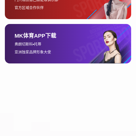
在欧洲和其他地区，付费平台如Sky Sports和ESPN等，通常会
提供独家的赛事直播。这些平台不仅提供欧洲杯的完整赛事直
播，还会有赛前、赛中和赛后的深度分析，以及专家评论，为
球迷提供更全面的赛事体验。
球速体育官方
然而，免费平台的优势在于无需支付额外费用，尤其适合预算
有限或偶尔观看比赛的观众。例如，BBC和ITV在英国提供的
免费直播服务，吸引了大量球迷选择不付费即可观看欧洲杯。
尽管这些平台可能会插播广告，画质和内容也有所限制，但对
于大多数普通观众来说，这已经足够满足基本的观看需求。
4、全球观众观看欧洲杯的途径
随着欧洲杯赛事的全球化，全球球迷都希望能够参与到这场足
球盛宴中来。在一些国家，赛事的直播由国家电视台或者专门
的体育频道提供。例如，在美国，ESPN和FOX Sports等频道
会提供欧洲杯的直播，而在澳大利亚，Optus Sport也是主要的