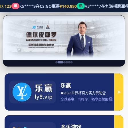
Search for:
了解球速体育
产品展示
体育中心
服务宗旨
接洽球速体育官方
M88官网全新升级打造安全便捷娱乐体验
平台引领品质服务新潮流
体育中心
2026-07-08 14:59:15
59
下面按照你的结构要求整理成完整文章，包含摘要、四个方面
的小标题、分段阐述以及两段总结，并采用指定的 HTML 标