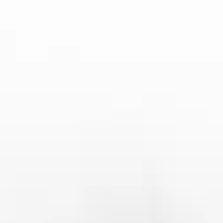
个性化服务也是品质升级的重要方向。不同用户对于平台体验
有着不同需求，因此平台需要不断提升服务灵活性。M88官网
通过持续分析用户反馈，优化相关功能和服务细节，使平台能
够更加精准地满足多样化需求。
服务创新不仅体现在具体功能上，也体现在平台发展理念中。
M88官网通过持续完善服务体系，将用户体验放在重要位置，
推动平台从单纯提供功能向打造综合服务体验转变。这种以品
质为核心的发展模式，也成为平台引领服务新潮流的重要动
力。
4、探索未来发展方向
面对不断变化的数字娱乐市场，持续创新是平台保持活力的重
要方式。M88官网全新升级不仅着眼于当前用户需求，也关注
未来发展趋势，通过技术探索和服务创新，不断提升平台综合
竞争能力，为未来发展奠定基础。
未来，数字化技术将继续推动娱乐服务行业变化。M88官网将
持续关注行业发展趋势，通过优化技术应用、提升服务能力以