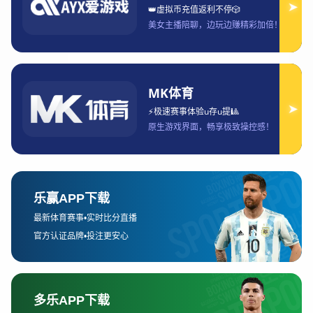
式的升级。通过高清直播、VR虚拟现实、AR增强现实等技术
手段，观众能够以多视角、多角度感受赛事现场的紧张与激
情。无论是身临其境的球场感受，还是细致入微的数据分析呈
现，数字化技术都让观赛体验更加丰富和直观。
此外，华体会体育通过智能推荐算法，个性化推送赛事内容，
让用户能够及时获取自己关注的比赛、球队和球员信息。这种
定制化的内容服务，不仅提高了观赛效率，也增强了用户的参
与感和黏性，使每一次观赛都更加契合个人喜好。
数字化技术还赋予了观众互动的可能性。例如，通过实时弹幕
评论、在线投票和数据竞猜等功能，观众能够在比赛进行中直
接表达观点，甚至影响赛事相关内容的呈现。这种实时互动打
破了传统被动观赛模式，让观赛过程充满参与感和趣味性。
2、多元赛事互动模式
在多元赛事互动方面，华体会体育构建了多层次、多维度的互
动机制。除了传统的赛事直播和比分更新，平台还提供赛事资
讯、球员动态以及战术分析等内容，满足不同用户的多样化需