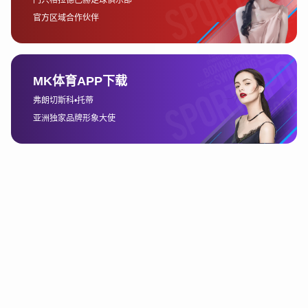
3、体育与娱乐融合路径
华体会体育在推动体育与娱乐融合方面表现出强大的创新能
力。平台不仅提供传统赛事直播，还将音乐、电竞、综艺等娱
乐元素融入其中，打造多元化的观赛场景。通过跨界合作，用
户在观看比赛的同时，能够享受到娱乐内容的丰富延展，使观
赛体验更加立体和愉悦。